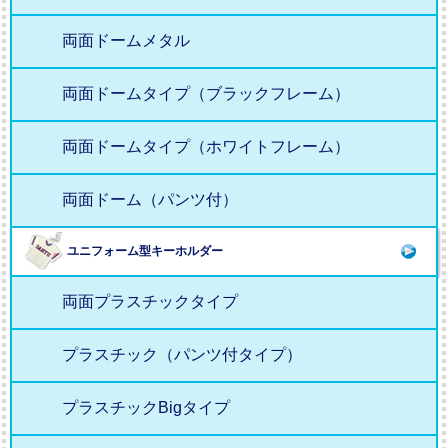
両面ドームメタル
両面ドームタイプ（ブラックフレーム）
両面ドームタイプ（ホワイトフレーム）
両面ドーム（パンツ付）
ユニフォーム型キーホルダー
両面プラスチックタイプ
プラスチック（パンツ付タイプ）
プラスチックBigタイプ