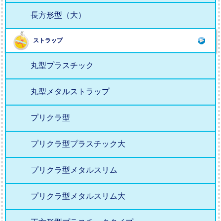
長方形型（大）
ストラップ
丸型プラスチック
丸型メタルストラップ
プリクラ型
プリクラ型プラスチック大
プリクラ型メタルスリム
プリクラ型メタルスリム大