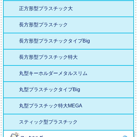
正方形型プラスチック大
長方形型プラスチック
長方形型プラスチックタイプBig
長方形型プラスチック特大
丸型キーホルダーメタルスリム
丸型プラスチックタイプBig
丸型プラスチック特大MEGA
スティック型プラスチック