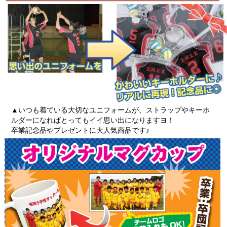
▲いつも着ている大切なユニフォームが、ストラップやキーホ
ルダーになればとってもイイ思い出になりますヨ！
卒業記念品やプレゼントに大人気商品です♪