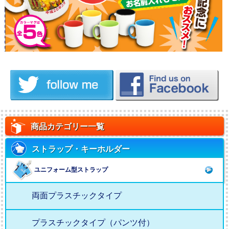
商品カテゴリー一覧
ストラップ・キーホルダー
ユニフォーム型ストラップ
両面プラスチックタイプ
プラスチックタイプ（パンツ付）